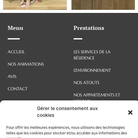
Menu
Prestations
ACCUEIL
LES SERVICES DE LA
RÉSIDENCE
NOS ANIMATIONS
L’ENVIRONNEMENT
AVIS
NOS ATOUTS
CONTACT
NOS APPARTEMENTS ET
LOCAUX
Gérer le consentement aux
cookies
02 99 31 88 87
Pour offrir les meilleures expériences, nous utilisons des technologies
telles que les cookies pour stocker et/ou accéder aux informations des