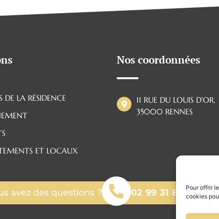
ons
Nos coordonnées
ES DE LA RÉSIDENCE
11 RUE DU LOUIS D'OR,
35000 RENNES
NEMENT
TS
TEMENTS ET LOCAUX
Pour offrir 
us avez des questions ?
02 99 31 88 87
cookies pour